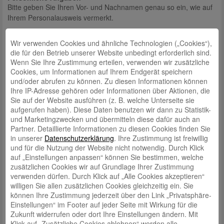
Bitte geben Sie Ihren Vor- und Nachnamen genau so ein, wie auf
Ihrem Personalausweis vermerkt.
Anrede*
Wir verwenden Cookies und ähnliche Technologien („Cookies“),
Herr
Frau
die für den Betrieb unserer Website unbedingt erforderlich sind.
Wenn Sie Ihre Zustimmung erteilen, verwenden wir zusätzliche
Vorname*
Cookies, um Informationen auf Ihrem Endgerät speichern
und/oder abrufen zu können. Zu diesen Informationen können
Ihre IP-Adresse gehören oder Informationen über Aktionen, die
Nachname*
Sie auf der Website ausführen (z. B. welche Unterseite sie
aufgerufen haben). Diese Daten benutzen wir dann zu Statistik-
und Marketingzwecken und übermitteln diese dafür auch an
Partner. Detaillierte Informationen zu diesen Cookies finden Sie
Geburtsdatum*
in unserer
Datenschutzerklärung
. Ihre Zustimmung ist freiwillig
und für die Nutzung der Website nicht notwendig. Durch Klick
auf „Einstellungen anpassen“ können Sie bestimmen, welche
zusätzlichen Cookies wir auf Grundlage Ihrer Zustimmung
E-Mail*
verwenden dürfen. Durch Klick auf „Alle Cookies akzeptieren“
willigen Sie allen zusätzlichen Cookies gleichzeitig ein. Sie
können Ihre Zustimmung jederzeit über den Link „Privatsphäre-
Aktuelle Adresse
Einstellungen“ im Footer auf jeder Seite mit Wirkung für die
Straße*
Zukunft widerrufen oder dort Ihre Einstellungen ändern. Mit
Klick auf „Zusätzliche Cookies ablehnen“ werden alle