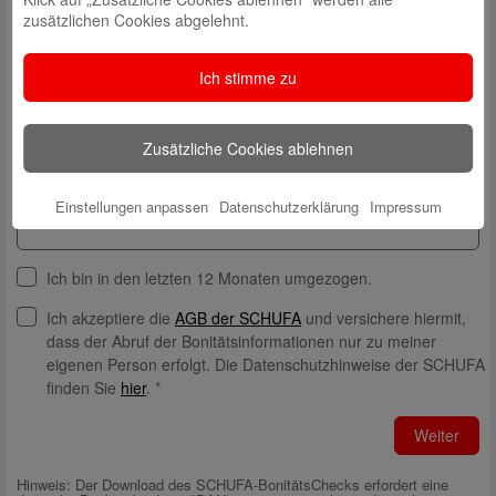
zusätzlichen Cookies abgelehnt.
Hausnummer*
Ich stimme zu
PLZ*
Zusätzliche Cookies ablehnen
Ort*
Einstellungen anpassen
Datenschutzerklärung
Impressum
Ich bin in den letzten 12 Monaten umgezogen.
Ich akzeptiere die
AGB der SCHUFA
und versichere hiermit,
dass der Abruf der Bonitätsinformationen nur zu meiner
eigenen Person erfolgt. Die Datenschutzhinweise der SCHUFA
finden Sie
hier
. *
Weiter
Hinweis: Der Download des SCHUFA-BonitätsChecks erfordert eine