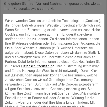
Bitte geben Sie Ihren Vor- und Nachnamen genau so ein, wie auf
Ihrem Personalausweis vermerkt.
Anrede*
Wir verwenden Cookies und ähnliche Technologien („Cookies“),
Herr
Frau
die für den Betrieb unserer Website unbedingt erforderlich sind.
Wenn Sie Ihre Zustimmung erteilen, verwenden wir zusätzliche
Vorname*
Cookies, um Informationen auf Ihrem Endgerät speichern
und/oder abrufen zu können. Zu diesen Informationen können
Ihre IP-Adresse gehören oder Informationen über Aktionen, die
Nachname*
Sie auf der Website ausführen (z. B. welche Unterseite sie
aufgerufen haben). Diese Daten benutzen wir dann zu Statistik-
und Marketingzwecken und übermitteln diese dafür auch an
Partner. Detaillierte Informationen zu diesen Cookies finden Sie
Geburtsdatum*
in unserer
Datenschutzerklärung
. Ihre Zustimmung ist freiwillig
und für die Nutzung der Website nicht notwendig. Durch Klick
auf „Einstellungen anpassen“ können Sie bestimmen, welche
zusätzlichen Cookies wir auf Grundlage Ihrer Zustimmung
E-Mail*
verwenden dürfen. Durch Klick auf „Alle Cookies akzeptieren“
willigen Sie allen zusätzlichen Cookies gleichzeitig ein. Sie
können Ihre Zustimmung jederzeit über den Link „Privatsphäre-
Aktuelle Adresse
Einstellungen“ im Footer auf jeder Seite mit Wirkung für die
Straße*
Zukunft widerrufen oder dort Ihre Einstellungen ändern. Mit
Klick auf „Zusätzliche Cookies ablehnen“ werden alle