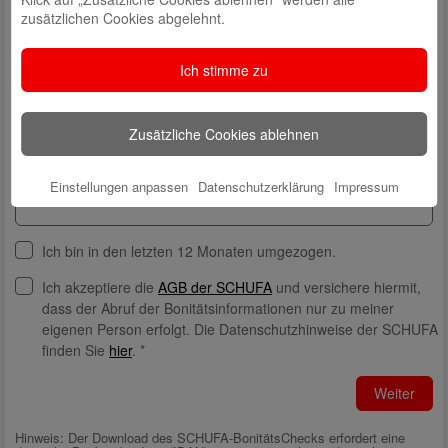
zusätzlichen Cookies abgelehnt.
Hausnummer*
Ich stimme zu
PLZ*
Zusätzliche Cookies ablehnen
Ort*
Einstellungen anpassen
Datenschutzerklärung
Impressum
Ich bin in den letzten 12 Monaten umgezogen.
Ich akzeptiere die
AGB der SCHUFA
und versichere hiermit,
dass der Abruf der Bonitätsinformationen nur zu meiner
eigenen Person erfolgt. Die Datenschutzhinweise der SCHUFA
finden Sie
hier
. *
Weiter
Hinweis: Der Download des SCHUFA-BonitätsChecks erfordert eine