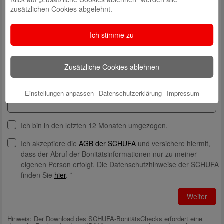
zusätzlichen Cookies abgelehnt.
Hausnummer*
Ich stimme zu
PLZ*
Zusätzliche Cookies ablehnen
Ort*
Einstellungen anpassen
Datenschutzerklärung
Impressum
Ich bin in den letzten 12 Monaten umgezogen.
Ich akzeptiere die
AGB der SCHUFA
und versichere hiermit,
dass der Abruf der Bonitätsinformationen nur zu meiner
eigenen Person erfolgt. Die Datenschutzhinweise der SCHUFA
finden Sie
hier
. *
Weiter
Hinweis: Der Download des SCHUFA-BonitätsChecks erfordert eine