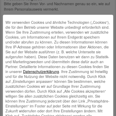
Bitte geben Sie Ihren Vor- und Nachnamen genau so ein, wie auf
Ihrem Personalausweis vermerkt.
Anrede*
Wir verwenden Cookies und ähnliche Technologien („Cookies“),
Herr
Frau
die für den Betrieb unserer Website unbedingt erforderlich sind.
Wenn Sie Ihre Zustimmung erteilen, verwenden wir zusätzliche
Vorname*
Cookies, um Informationen auf Ihrem Endgerät speichern
und/oder abrufen zu können. Zu diesen Informationen können
Ihre IP-Adresse gehören oder Informationen über Aktionen, die
Nachname*
Sie auf der Website ausführen (z. B. welche Unterseite sie
aufgerufen haben). Diese Daten benutzen wir dann zu Statistik-
und Marketingzwecken und übermitteln diese dafür auch an
Partner. Detaillierte Informationen zu diesen Cookies finden Sie
Geburtsdatum*
in unserer
Datenschutzerklärung
. Ihre Zustimmung ist freiwillig
und für die Nutzung der Website nicht notwendig. Durch Klick
auf „Einstellungen anpassen“ können Sie bestimmen, welche
zusätzlichen Cookies wir auf Grundlage Ihrer Zustimmung
E-Mail*
verwenden dürfen. Durch Klick auf „Alle Cookies akzeptieren“
willigen Sie allen zusätzlichen Cookies gleichzeitig ein. Sie
können Ihre Zustimmung jederzeit über den Link „Privatsphäre-
Aktuelle Adresse
Einstellungen“ im Footer auf jeder Seite mit Wirkung für die
Straße*
Zukunft widerrufen oder dort Ihre Einstellungen ändern. Mit
Klick auf „Zusätzliche Cookies ablehnen“ werden alle